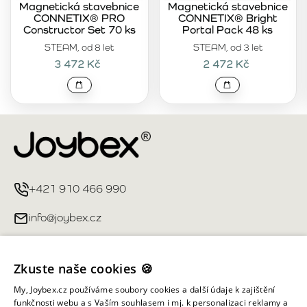
Magnetická stavebnice
Magnetická stavebnice
CONNETIX® PRO
CONNETIX® Bright
Constructor Set 70 ks
Portal Pack 48 ks
STEAM, od 8 let
STEAM, od 3 let
3 472 Kč
2 472 Kč
+421 910 466 990
info@joybex.cz
Užitečné odkazy
Zkuste naše cookies 🍪
Můj účet
My, Joybex.cz používáme soubory cookies a další údaje k zajištění
funkčnosti webu a s Vaším souhlasem i mj. k personalizaci reklamy a