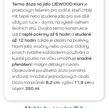
Termo dóza na jídlo LIEWOOD Kiani
je
praktickým řešením pro rodiče, kteří chtějí
mít teplé nebo studené jídlo pro své dítě
vždy po ruce – doma, na výletě i během
školních dnů. Dvojitá termo konstrukce
udrží
teplé pokrmy až 6 hodin
a
studené
až 12 hodin
, takže je ideální na polévky,
hlavní jídla, svačiny nebo ovoce. Odolný
povrch zvládne každodenní používání a
kulaté poutko na víčku umožňuje
snadné
přenášení
i malým dětským rukám.
Opakovaně použitelná dóza pomáhá
snižovat množství jednorázových obalů.
Dóza má průměr
8,2 cm
, výšku
11,9 cm
a
objem
350 ml
.