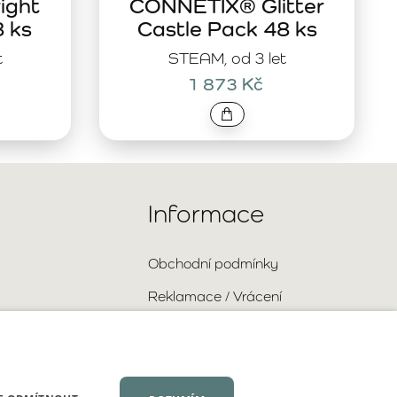
ight
CONNETIX® Glitter
8 ks
Castle Pack 48 ks
t
STEAM, od 3 let
1 873 Kč
Informace
Obchodní podmínky
Reklamace / Vrácení
Doprava a platba
Ochrana osobních údajů
Velkoobchodní spolupráce