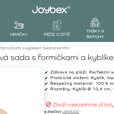
TAŠKY A
HRAČKY
PÉČE O DÍTĚ
BATOHY
ormičkami a kyblíkem Seahorse Mini
á sada s formičkami a kyblíke
Zábava na pláži: Perfektní 
Praktické složení: Kyblík, lo
Bezpečný materiál: 100 % mě
Rozměry: Kyblík Ø 10,4 cm,
Zboží naskladníme již brz
ZNAČKA:
LIEWOOD