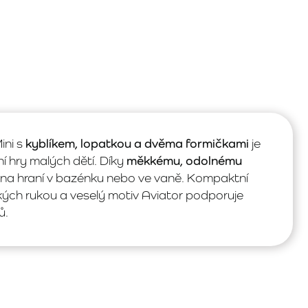
ni s
kyblíkem, lopatkou a dvěma formičkami
je
í hry malých dětí. Díky
měkkému, odolnému
e i na hraní v bazénku nebo ve vaně. Kompaktní
kých rukou a veselý motiv Aviator podporuje
ů.