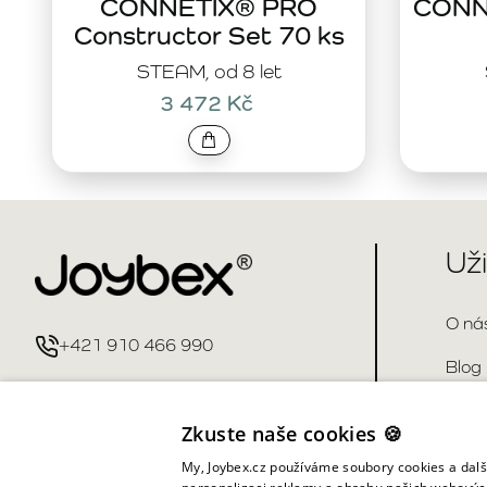
CONNETIX® PRO
CONNE
Constructor Set 70 ks
STEAM, od 8 let
3 472 Kč
Už
O ná
+421 910 466 990
Blog
info@joybex.cz
Kont
Zkuste naše cookies 🍪
Čast
My, Joybex.cz používáme soubory cookies a další