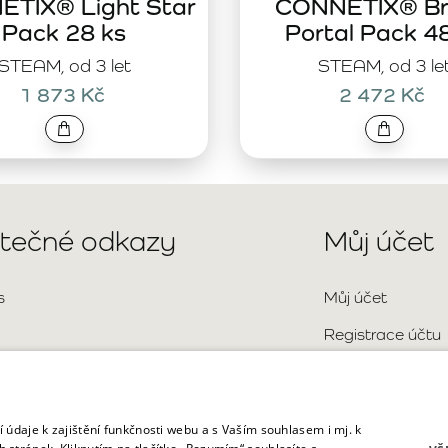
TIX® Light Star
CONNETIX® Br
Pack 28 ks
Portal Pack 4
STEAM, od 3 let
STEAM, od 3 le
1 873 Kč
2 472 Kč
itečné odkazy
Můj účet
s
Můj účet
Registrace účtu
Přihlášení
aktní údaje
Mapa stránky
o kladené otázky
 údaje k zajištění funkčnosti webu a s Vaším souhlasem i mj. k