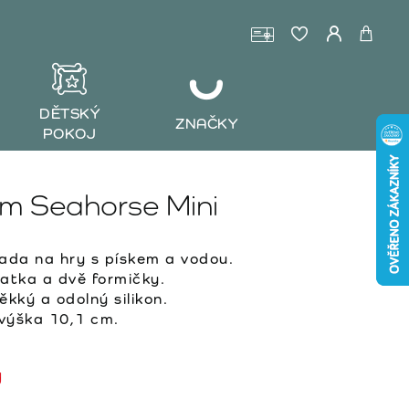
DĚTSKÝ
ZNAČKY
POKOJ
m Seahorse Mini
sada na hry s pískem a vodou.
patka a dvě formičky.
kký a odolný silikon.
 výška 10,1 cm.
y