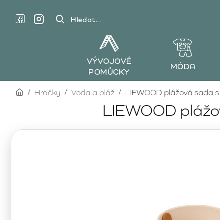
Hledat...
VÝVOJOVÉ
MÓDA
POMŮCKY
home
Hračky
Voda a pláž
LIEWOOD plážová sada s f
LIEWOOD plážov