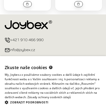
+421 910 466 990
info@joybex.cz
Užitečné odkazy
Zkuste naše cookies 🍪
Můj účet
My, Joybex.cz používáme soubory cookies a další údaje k zajištění
funkčnosti webu a s Vaším souhlasem i mj. k personalizaci reklamy a
obsahu našich webových stránek. Kliknutím na tlačítko „Rozumím“
Informace obchodu
souhlasíte s využívaním cookies a dalších údajů vč. jejich předání pro
zobrazení cílené reklamy na sociálních sítích a reklamních sítích na
dalších webech.
Zásady ochrany osobních údajů
Všechna práva vyhrazena ©
2026
Joybex.cz
ZOBRAZIT PODROBNOSTI