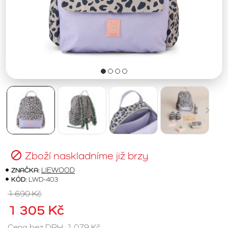
Zboží naskladníme již brzy
ZNAČKA:
LIEWOOD
KÓD:
LWD-403
1 690 Kč
1 305 Kč
Cena bez DPH: 1 079 Kč