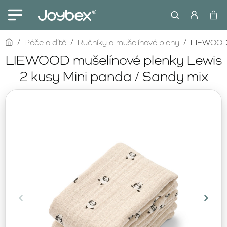
home
Péče o dítě
Ručníky a mušelínové pleny
LIEWOOD m
LIEWOOD mušelínové plenky Lewis
2 kusy Mini panda / Sandy mix