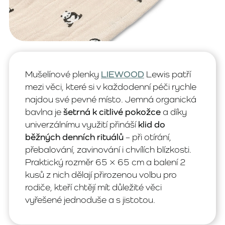
Mušelínové plenky
LIEWOOD
Lewis patří
mezi věci, které si v každodenní péči rychle
najdou své pevné místo. Jemná organická
bavlna je
šetrná k citlivé pokožce
a díky
univerzálnímu využití přináší
klid do
běžných denních rituálů
– při otírání,
přebalování, zavinování i chvílích blízkosti.
Praktický rozměr 65 × 65 cm a balení 2
kusů z nich dělají přirozenou volbu pro
rodiče, kteří chtějí mít důležité věci
vyřešené jednoduše a s jistotou.