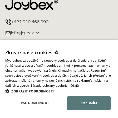
+421 910 466 990
info@joybex.cz
Užitečné odkazy
Zkuste naše cookies 🍪
Můj účet
My, Joybex.cz používáme soubory cookies a další údaje k zajištění
funkčnosti webu a s Vaším souhlasem i mj. k personalizaci reklamy a
obsahu našich webových stránek. Kliknutím na tlačítko „Rozumím“
Informace obchodu
souhlasíte s využívaním cookies a dalších údajů vč. jejich předání pro
zobrazení cílené reklamy na sociálních sítích a reklamních sítích na
dalších webech.
Zásady ochrany osobních údajů
Všechna práva vyhrazena ©
2026
Joybex.cz
ZOBRAZIT PODROBNOSTI
VŠE ODMÍTNOUT
ROZUMÍM