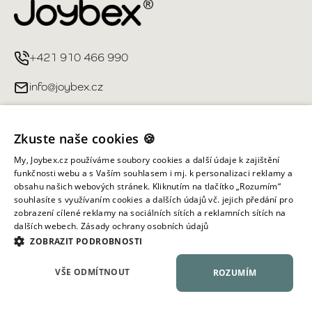
+421 910 466 990
info@joybex.cz
Užitečné odkazy
Zkuste naše cookies 🍪
Můj účet
My, Joybex.cz používáme soubory cookies a další údaje k zajištění
funkčnosti webu a s Vaším souhlasem i mj. k personalizaci reklamy a
obsahu našich webových stránek. Kliknutím na tlačítko „Rozumím“
Informace obchodu
souhlasíte s využívaním cookies a dalších údajů vč. jejich předání pro
zobrazení cílené reklamy na sociálních sítích a reklamních sítích na
dalších webech.
Zásady ochrany osobních údajů
Všechna práva vyhrazena ©
2026
Joybex.cz
ZOBRAZIT PODROBNOSTI
VŠE ODMÍTNOUT
ROZUMÍM