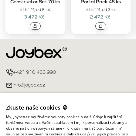
Constructor Set 70 ks
Portal Pack 48 ks
STEAM, od 8 let
STEAM, od 3 let
3 472 Kč
2 472 Kč
+421 910 466 990
info@joybex.cz
Užitečné odkazy
Zkuste naše cookies 🍪
Můj účet
My, Joybex.cz používáme soubory cookies a další údaje k zajištění
funkčnosti webu a s Vaším souhlasem i mj. k personalizaci reklamy a
obsahu našich webových stránek. Kliknutím na tlačítko „Rozumím“
Informace obchodu
souhlasíte s využívaním cookies a dalších údajů vč. jejich předání pro