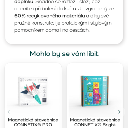
doplňků
. Snadno se rozloží i složí, což
oceníte i při balení do kufru. Je vyrobený ze
60 % recyklovaného materiálu
a díky své
pružné konstrukci je praktickým i stylovým
pomocníkem doma i na cestách.
Mohlo by se vám líbit
Magnetická stavebnice
Magnetická stavebnice
CONNETIX® PRO
CONNETIX® Bright