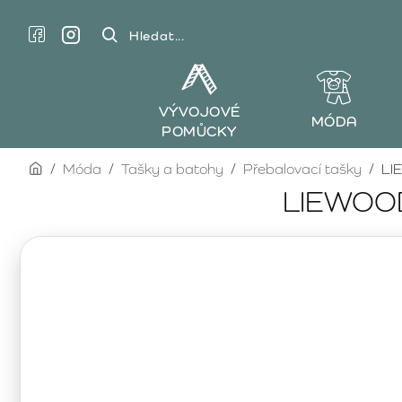
Hledat...
VÝVOJOVÉ
MÓDA
POMŮCKY
home
Móda
Tašky a batohy
Přebalovací tašky
LI
LIEWOOD 