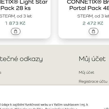
TIX® Light Star
CONNETIX® Br
Pack 28 ks
Portal Pack 4
STEAM, od 3 let
STEAM, od 3 le
1 873 Kč
2 472 Kč
itečné odkazy
Můj účet
s
Můj účet
Registrace účtu
Přihlášení
aktní údaje
Mapa stránky
o kladené otázky
 údaje k zajištění funkčnosti webu a s Vaším souhlasem i mj. k