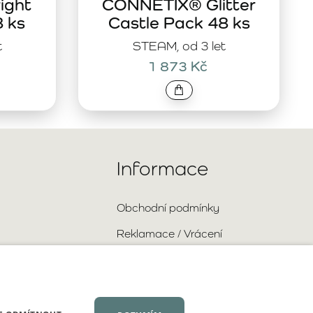
ight
CONNETIX® Glitter
8 ks
Castle Pack 48 ks
t
STEAM, od 3 let
1 873 Kč
Informace
Obchodní podmínky
Reklamace / Vrácení
Doprava a platba
Ochrana osobních údajů
Velkoobchodní spolupráce