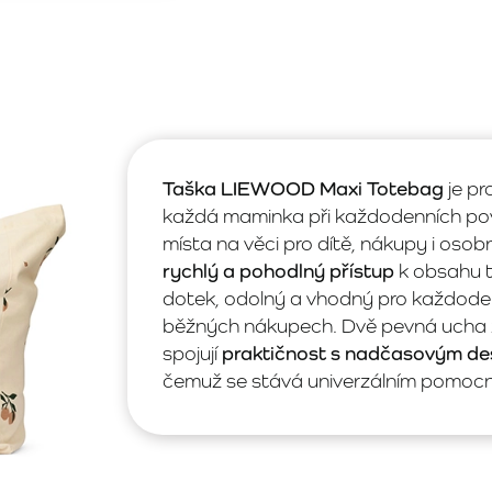
Taška LIEWOOD Maxi Totebag
je pr
každá maminka při každodenních povin
místa na věci pro dítě, nákupy i osob
rychlý a pohodlný přístup
k obsahu ta
dotek, odolný a vhodný pro každodenn
běžných nákupech. Dvě pevná ucha zaj
spojují
praktičnost s nadčasovým d
čemuž se stává univerzálním pomocn