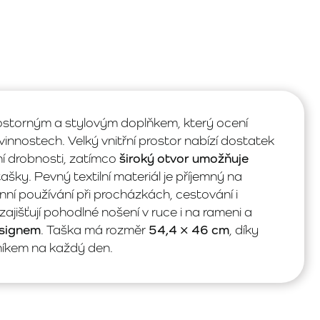
ostorným a stylovým doplňkem, který ocení
nostech. Velký vnitřní prostor nabízí dostatek
ní drobnosti, zatímco
široký otvor umožňuje
šky. Pevný textilní materiál je příjemný na
í používání při procházkách, cestování i
išťují pohodlné nošení v ruce i na rameni a
esignem
. Taška má rozměr
54,4 × 46 cm
, díky
íkem na každý den.