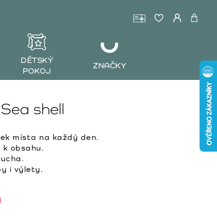
DĚTSKÝ
ZNAČKY
POKOJ
Sea shell
ek místa na každý den.
 k obsahu.
ucha.
 i výlety.
y