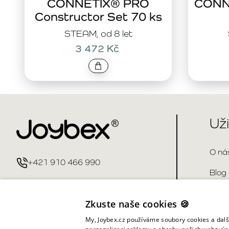
CONNETIX® PRO
CONNE
Constructor Set 70 ks
STEAM, od 8 let
3 472 Kč
Už
O ná
+421 910 466 990
Blog
info@joybex.cz
Kont
Zkuste naše cookies 🍪
Čast
My, Joybex.cz používáme soubory cookies a další