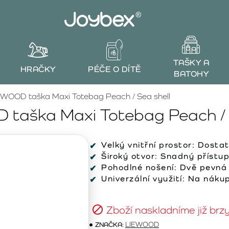
TAŠKY A
HRAČKY
PÉČE O DÍTĚ
BATOHY
EWOOD taška Maxi Totebag Peach / Sea shell
taška Maxi Totebag Peach / 
Velký vnitřní prostor:
Dostat
Široký otvor:
Snadný přístup
Pohodlné nošení:
Dvě pevná 
Univerzální využití:
Na nákupy
Zboží naskladníme již brz
ZNAČKA:
LIEWOOD