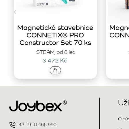
Magnetická stavebnice
Magne
CONNETIX® PRO
CONNE
Constructor Set 70 ks
STEAM, od 8 let
3 472 Kč
Už
O ná
+421 910 466 990