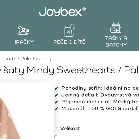
TAŠKY A
HRAČKY
PÉČE O DÍTĚ
BATOHY
hearts / Pale Tuscany
šaty Mindy Sweethearts / Pal
Pohodlný střih:
Ideální na ce
Jemný detail:
Dvouvrstvá vo
Příjemný materiál:
Měkký bav
Materiál:
100 % GOTS certifi
Velikost