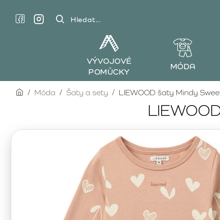
Hledat...
VÝVOJOVÉ
MÓDA
POMŮCKY
home
Móda
Šaty a sety
LIEWOOD šaty Mindy Sweet
LIEWOOD 