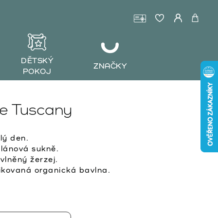
DĚTSKÝ
ZNAČKY
POKOJ
e Tuscany
lý den.
lánová sukně.
lněný žerzej.
kovaná organická bavlna.