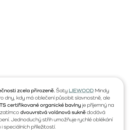
ečnosti zcela přirozeně.
Šaty
LIEWOOD
Mindy
ro dny, kdy má oblečení působit slavnostně, ale
S certifikované organické bavlny
je příjemný na
, zatímco
dvouvrstvá volánová sukně
dodává
ení. Jednoduchý střih umožňuje rychlé oblékání
speciálních příležitostí.