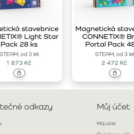
tická stavebnice
Magnetická stav
TIX® Light Star
CONNETIX® Br
Pack 28 ks
Portal Pack 4
STEAM, od 3 let
STEAM, od 3 le
1 873 Kč
2 472 Kč
itečné odkazy
Můj účet
s
Můj účet