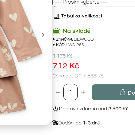
Tabulka velikostí
Na skladě
ZNAČKA:
LIEWOOD
KÓD:
LWD-266
1 175 Kč
712 Kč
Cena bez DPH: 588 Kč
Do
Doprava zdarma nad
2 500 Kč
Dodání do
1-3 dnů