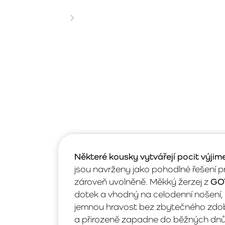
Některé kousky vytvářejí pocit výjim
jsou navrženy jako pohodlné řešení p
zároveň uvolněně. Měkký žerzej z
GOT
dotek a vhodný na celodenní nošení
jemnou hravost bez zbytečného zdob
a přirozeně zapadne do běžných dnů i 