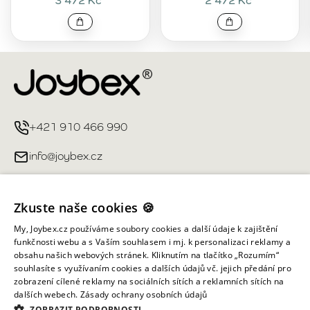
3 472 Kč
2 472 Kč
+421 910 466 990
info@joybex.cz
Užitečné odkazy
Zkuste naše cookies 🍪
Můj účet
My, Joybex.cz používáme soubory cookies a další údaje k zajištění
funkčnosti webu a s Vaším souhlasem i mj. k personalizaci reklamy a
obsahu našich webových stránek. Kliknutím na tlačítko „Rozumím“
Informace obchodu
souhlasíte s využívaním cookies a dalších údajů vč. jejich předání pro
zobrazení cílené reklamy na sociálních sítích a reklamních sítích na
dalších webech.
Zásady ochrany osobních údajů
Všechna práva vyhrazena ©
2026
Joybex.cz
ZOBRAZIT PODROBNOSTI