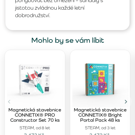
pohybovat bez omezení – sandály s
jistotou zvládnou každé letní
dobrodružství.
Mohlo by se vám líbit
Magnetická stavebnice
Magnetická stavebnice
CONNETIX® PRO
CONNETIX® Bright
Constructor Set 70 ks
Portal Pack 48 ks
STEAM, od 8 let
STEAM, od 3 let