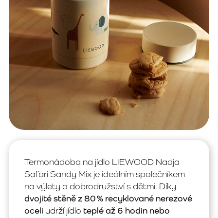
Termonádoba na jídlo LIEWOOD Nadja
Safari Sandy Mix je ideálním společníkem
na výlety a dobrodružství s dětmi. Díky
dvojité stěně z 80 % recyklované nerezové
oceli
udrží jídlo
teplé až 6 hodin nebo