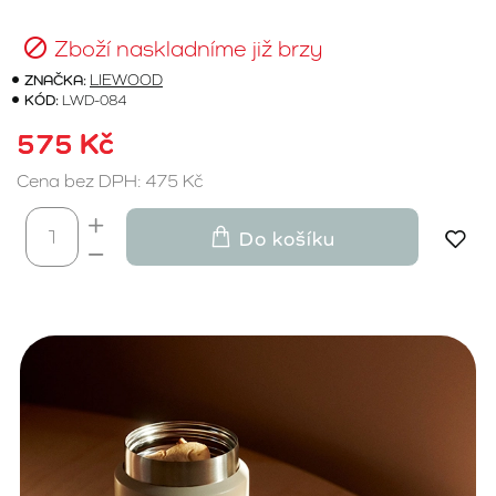
Zboží naskladníme již brzy
ZNAČKA:
LIEWOOD
KÓD:
LWD-084
575 Kč
Cena bez DPH: 475 Kč
Do košíku