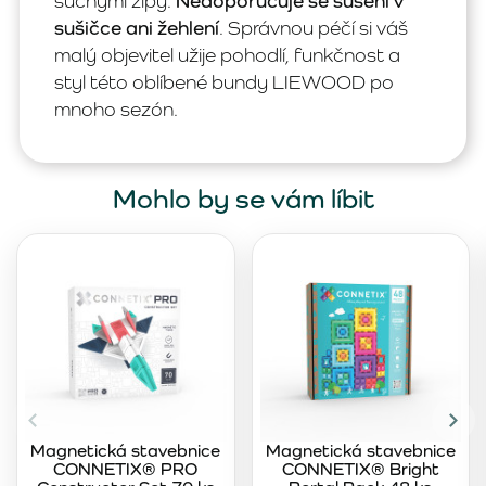
suchými zipy.
Nedoporučuje se sušení v
sušičce ani žehlení
. Správnou péčí si váš
malý objevitel užije pohodlí, funkčnost a
styl této oblíbené bundy LIEWOOD po
mnoho sezón.
Mohlo by se vám líbit
Magnetická stavebnice
Magnetická stavebnice
CONNETIX® PRO
CONNETIX® Bright