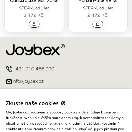
Constructor Set 70 ks
Portal Pack 48 ks
STEAM, od 8 let
STEAM, od 3 let
3 472 Kč
2 472 Kč
+421 910 466 990
info@joybex.cz
Užitečné odkazy
Zkuste naše cookies 🍪
Můj účet
My, Joybex.cz používáme soubory cookies a další údaje k zajištění
funkčnosti webu a s Vaším souhlasem i mj. k personalizaci reklamy a
obsahu našich webových stránek. Kliknutím na tlačítko „Rozumím“
Informace obchodu
souhlasíte s využívaním cookies a dalších údajů vč. jejich předání pro