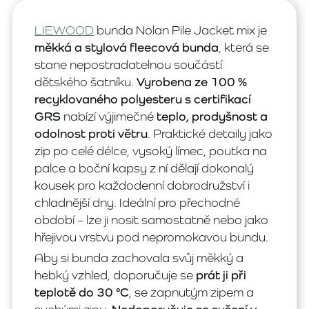
LIEWOOD
bunda Nolan Pile Jacket mix je
měkká a stylová fleecová bunda
, která se
stane nepostradatelnou součástí
dětského šatníku.
Vyrobena ze 100 %
recyklovaného polyesteru s certifikací
GRS
nabízí výjimečné
teplo, prodyšnost a
odolnost proti větru
. Praktické detaily jako
zip po celé délce, vysoký límec, poutka na
palce a boční kapsy z ní dělají dokonalý
kousek pro každodenní dobrodružství i
chladnější dny. Ideální pro přechodné
období – lze ji nosit samostatně nebo jako
hřejivou vrstvu pod nepromokavou bundu.
Aby si bunda zachovala svůj měkký a
hebký vzhled, doporučuje se
prát ji při
teplotě do 30 °C
, se zapnutým zipem a