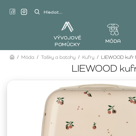
Hledat...
VÝVOJOVÉ
MÓDA
POMŮCKY
home
Móda
Tašky a batohy
Kufry
LIEWOOD kufr N
LIEWOOD kufr 