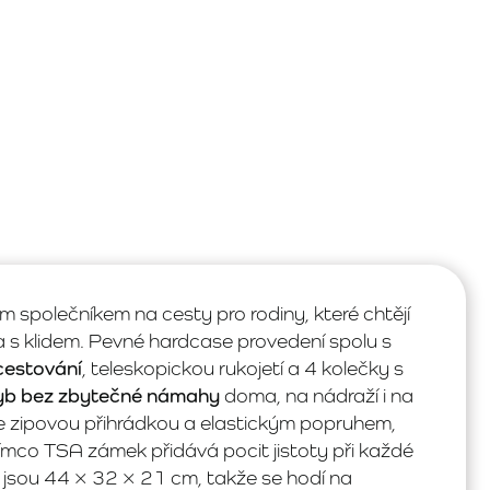
m společníkem na cesty pro rodiny, které chtějí
a s klidem. Pevné hardcase provedení spolu s
cestování
, teleskopickou rukojetí a 4 kolečky s
yb bez zbytečné námahy
doma, na nádraží i na
, se zipovou přihrádkou a elastickým popruhem,
ímco TSA zámek přidává pocit jistoty při každé
 jsou 44 × 32 × 21 cm, takže se hodí na