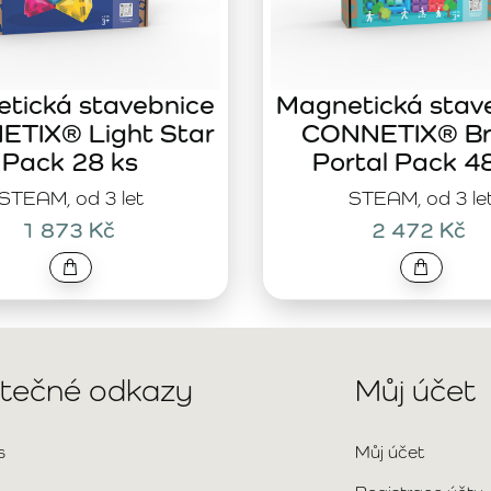
tická stavebnice
Magnetická stav
TIX® Light Star
CONNETIX® Br
Pack 28 ks
Portal Pack 4
STEAM, od 3 let
STEAM, od 3 le
1 873 Kč
2 472 Kč
itečné odkazy
Můj účet
s
Můj účet