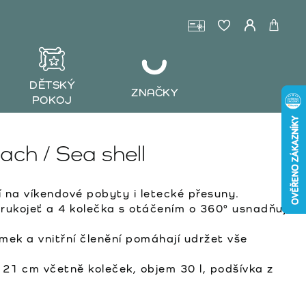
DĚTSKÝ
ZNAČKY
POKOJ
ch / Sea shell
í na víkendové pobyty i letecké přesuny.
rukojeť a 4 kolečka s otáčením o 360° usnadňují
ek a vnitřní členění pomáhají udržet vše
21 cm včetně koleček, objem 30 l, podšívka z