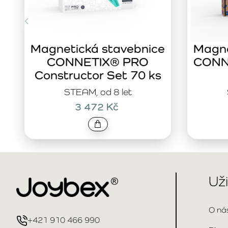
Magnetická stavebnice
Magne
CONNETIX® PRO
CONNE
Constructor Set 70 ks
STEAM, od 8 let
3 472 Kč
Už
O ná
+421 910 466 990