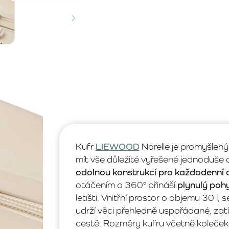
Kufr
LIEWOOD
Norelle je promyšlený
mít vše důležité vyřešené jednoduše 
odolnou konstrukcí pro každodenní 
otáčením o 360° přináší
plynulý poh
letišti. Vnitřní prostor o objemu 30 l
udrží věci přehledně uspořádané, zat
cestě. Rozměry kufru včetně koleček