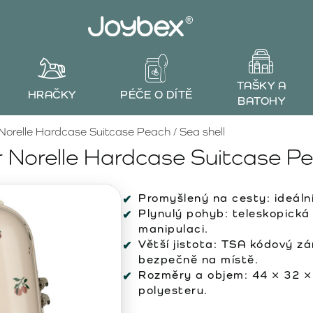
TAŠKY A
HRAČKY
PÉČE O DÍTĚ
BATOHY
orelle Hardcase Suitcase Peach / Sea shell
Norelle Hardcase Suitcase Pea
Promyšlený na cesty:
ideáln
Plynulý pohyb:
teleskopická 
manipulaci.
Větší jistota:
TSA kódový zám
bezpečně na místě.
Rozměry a objem:
44 × 32 × 
polyesteru.