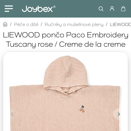
home
Péče o dítě
Ručníky a mušelínové pleny
LIEWOOD 
LIEWOOD pončo Paco Embroidery
Tuscany rose / Creme de la creme