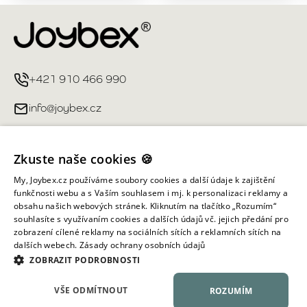
+421 910 466 990
info@joybex.cz
Užitečné odkazy
Zkuste naše cookies 🍪
Můj účet
My, Joybex.cz používáme soubory cookies a další údaje k zajištění
funkčnosti webu a s Vaším souhlasem i mj. k personalizaci reklamy a
obsahu našich webových stránek. Kliknutím na tlačítko „Rozumím“
Informace obchodu
souhlasíte s využívaním cookies a dalších údajů vč. jejich předání pro
zobrazení cílené reklamy na sociálních sítích a reklamních sítích na
dalších webech.
Zásady ochrany osobních údajů
Všechna práva vyhrazena ©
2026
Joybex.cz
ZOBRAZIT PODROBNOSTI
VŠE ODMÍTNOUT
ROZUMÍM