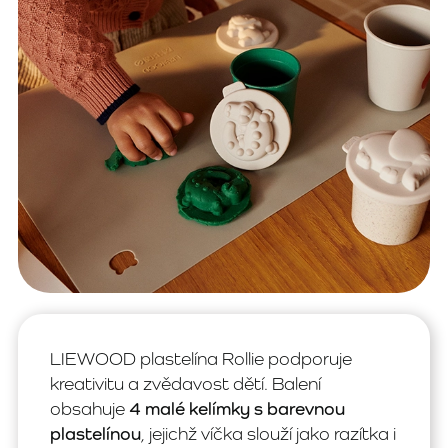
LIEWOOD plastelína Rollie podporuje
kreativitu a zvědavost dětí. Balení
obsahuje
4 malé kelímky s barevnou
plastelínou
, jejichž víčka slouží jako razítka i