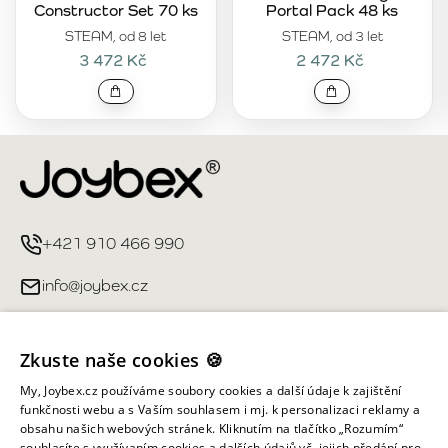
Constructor Set 70 ks
Portal Pack 48 ks
STEAM, od 8 let
STEAM, od 3 let
3 472 Kč
2 472 Kč
+421 910 466 990
info@joybex.cz
Užitečné odkazy
Zkuste naše cookies 🍪
Můj účet
My, Joybex.cz používáme soubory cookies a další údaje k zajištění
funkčnosti webu a s Vaším souhlasem i mj. k personalizaci reklamy a
obsahu našich webových stránek. Kliknutím na tlačítko „Rozumím“
Informace obchodu
souhlasíte s využívaním cookies a dalších údajů vč. jejich předání pro