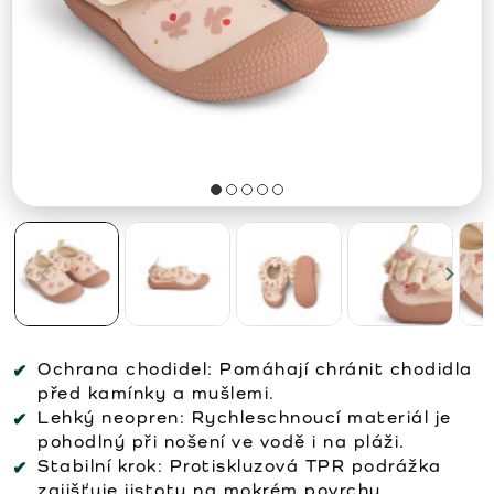
Ochrana chodidel:
Pomáhají chránit chodidla
před kamínky a mušlemi.
Lehký neopren:
Rychleschnoucí materiál je
pohodlný při nošení ve vodě i na pláži.
Stabilní krok:
Protiskluzová TPR podrážka
zajišťuje jistotu na mokrém povrchu.