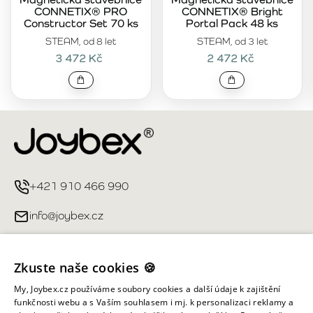
CONNETIX® PRO
CONNETIX® Bright
Constructor Set 70 ks
Portal Pack 48 ks
STEAM, od 8 let
STEAM, od 3 let
3 472 Kč
2 472 Kč
+421 910 466 990
info@joybex.cz
Užitečné odkazy
Zkuste naše cookies 🍪
Můj účet
My, Joybex.cz používáme soubory cookies a další údaje k zajištění
funkčnosti webu a s Vaším souhlasem i mj. k personalizaci reklamy a