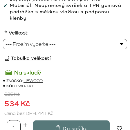
Materiál:
Neoprenový svršek a TPR gumová
podrážka s měkkou vložkou s podporou
klenby.
Velikost
Tabulka velikostí
Na skladě
ZNAČKA:
LIEWOOD
KÓD:
LWD-141
825 Kč
534 Kč
Cena bez DPH: 441 Kč
Do košíku