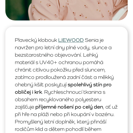
Plavecký klobouk
LIEWOOD
Senia je
navržen pro letní dny plné vody, slunce a
bezstarostného objevování. Lehký
materiál s UV40+ ochranou pomáhá
chránit citlivou pokožku před sluncem,
zatímco prodloužená zadní část a měkký
ohebný kšilt poskytují
spolehlivý stín pro
obličej i krk
. Rychleschnoucí tkanina s
obsahem recyklovaného polyesteru
zajišťuje
příjemné nošení po celý den
, ať už
při hře na pláži nebo při koupání v bazénu.
Promyšlený letní doplněk, který přináší
rodičům klid a dětem pohodlí během