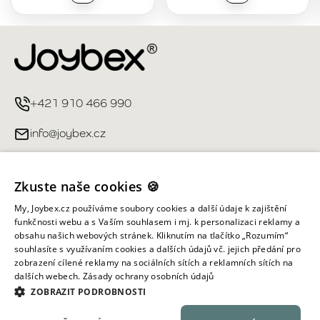
+421 910 466 990
info@joybex.cz
Užitečné odkazy
Zkuste naše cookies 🍪
Můj účet
My, Joybex.cz používáme soubory cookies a další údaje k zajištění
funkčnosti webu a s Vaším souhlasem i mj. k personalizaci reklamy a
obsahu našich webových stránek. Kliknutím na tlačítko „Rozumím“
Informace obchodu
souhlasíte s využívaním cookies a dalších údajů vč. jejich předání pro
zobrazení cílené reklamy na sociálních sítích a reklamních sítích na
dalších webech.
Zásady ochrany osobních údajů
Všechna práva vyhrazena ©
2026
Joybex.cz
ZOBRAZIT PODROBNOSTI