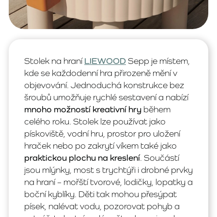
Stolek na hraní
LIEWOOD
Sepp je místem,
kde se každodenní hra přirozeně mění v
objevování. Jednoduchá konstrukce bez
šroubů umožňuje rychlé sestavení a nabízí
mnoho možností kreativní hry
během
celého roku. Stolek lze používat jako
pískoviště, vodní hru, prostor pro uložení
hraček nebo po zakrytí víkem také jako
praktickou plochu na kreslení
. Součástí
jsou mlýnky, most s trychtýři i drobné prvky
na hraní – mořští tvorové, lodičky, lopatky a
boční kyblíky. Děti tak mohou přesýpat
písek, nalévat vodu, pozorovat pohyb a