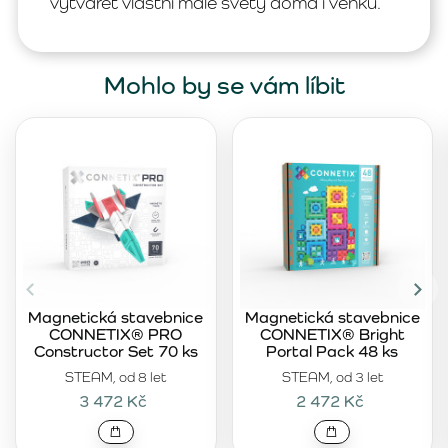
vytvářet vlastní malé světy doma i venku.
Mohlo by se vám líbit
Magnetická stavebnice
Magnetická stavebnice
CONNETIX® PRO
CONNETIX® Bright
Constructor Set 70 ks
Portal Pack 48 ks
STEAM, od 8 let
STEAM, od 3 let
3 472 Kč
2 472 Kč