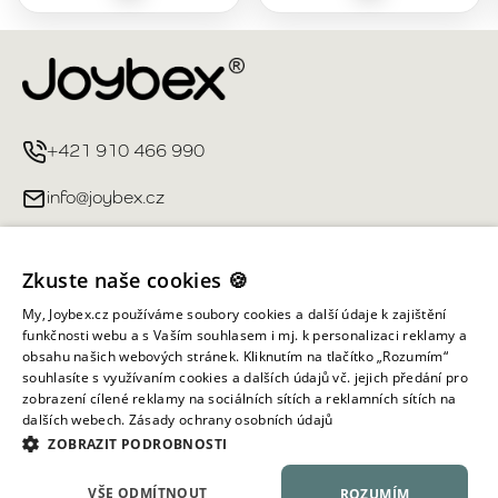
+421 910 466 990
info@joybex.cz
Užitečné odkazy
Zkuste naše cookies 🍪
Můj účet
My, Joybex.cz používáme soubory cookies a další údaje k zajištění
funkčnosti webu a s Vaším souhlasem i mj. k personalizaci reklamy a
obsahu našich webových stránek. Kliknutím na tlačítko „Rozumím“
Informace obchodu
souhlasíte s využívaním cookies a dalších údajů vč. jejich předání pro
zobrazení cílené reklamy na sociálních sítích a reklamních sítích na
dalších webech.
Zásady ochrany osobních údajů
Všechna práva vyhrazena ©
2026
Joybex.cz
ZOBRAZIT PODROBNOSTI
VŠE ODMÍTNOUT
ROZUMÍM