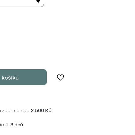
 košíku
a zdarma nad
2 500 Kč
do
1-3 dnů