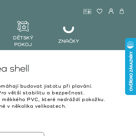
DĚTSKÝ
ZNAČKY
POKOJ
a shell
áhají budovat jistotu při plavání.
ro větší stabilitu a bezpečnost.
z měkkého PVC, které nedráždí pokožku.
é v několika velikostech.