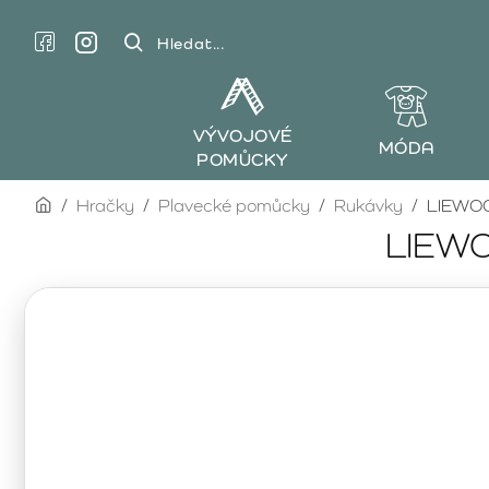
Hledat...
VÝVOJOVÉ
MÓDA
POMŮCKY
home
Hračky
Plavecké pomůcky
Rukávky
LIEWOOD
LIEWOO