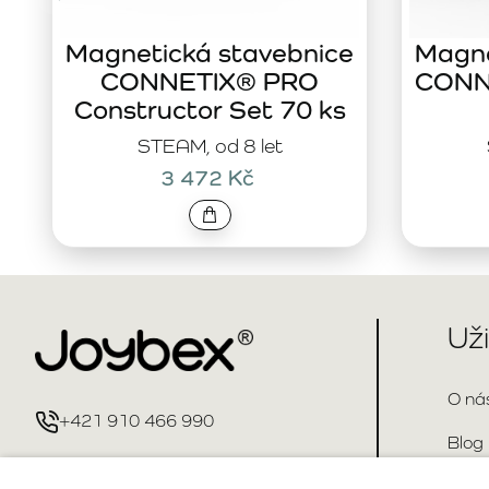
Magnetická stavebnice
Magne
CONNETIX® PRO
CONNE
Constructor Set 70 ks
STEAM, od 8 let
3 472 Kč
Už
O ná
+421 910 466 990
Blog
info@joybex.cz
Kont