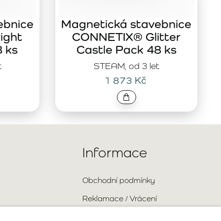
ebnice
Magnetická stavebnice
ight
CONNETIX® Glitter
8 ks
Castle Pack 48 ks
t
STEAM, od 3 let
1 873 Kč
Informace
Obchodní podmínky
Reklamace / Vrácení
Doprava a platba