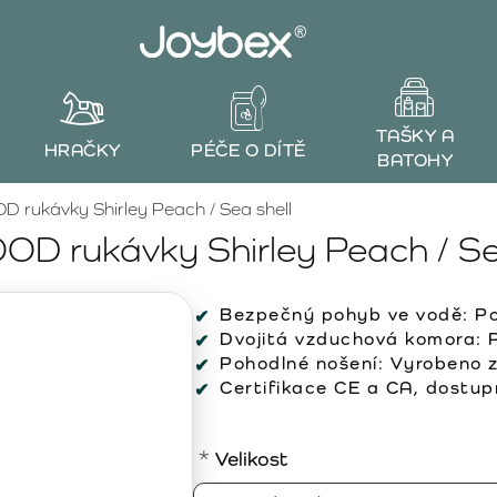
TAŠKY A
HRAČKY
PÉČE O DÍTĚ
BATOHY
 rukávky Shirley Peach / Sea shell
D rukávky Shirley Peach / Se
Bezpečný pohyb ve vodě: Pom
Dvojitá vzduchová komora: P
Pohodlné nošení: Vyrobeno 
Certifikace CE a CA, dostupn
Velikost