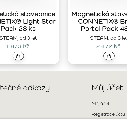
tická stavebnice
Magnetická stav
TIX® Light Star
CONNETIX® Br
Pack 28 ks
Portal Pack 4
STEAM, od 3 let
STEAM, od 3 le
1 873 Kč
2 472 Kč
itečné odkazy
Můj účet
s
Můj účet
Registrace účtu
Přihlášení
aktní údaje