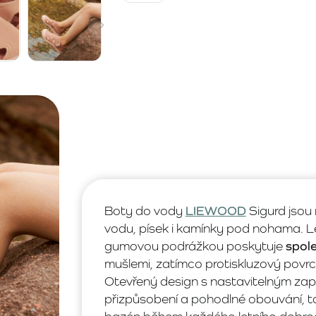
Boty do vody
LIEWOOD
Sigurd jsou 
vodu, písek i kamínky pod nohama. Le
gumovou podrážkou poskytuje
spole
mušlemi, zatímco protiskluzový povrc
Otevřený design s nastavitelným za
přizpůsobení a pohodlné obouvání, t