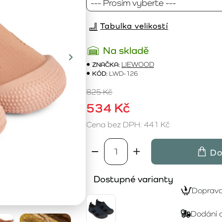
Tabulka velikostí
Na skladě
ZNAČKA:
LIEWOOD
KÓD:
LWD-126
825 Kč
534 Kč
Cena bez DPH: 441 Kč
Do
Dostupné varianty
Doprav
Dodání 