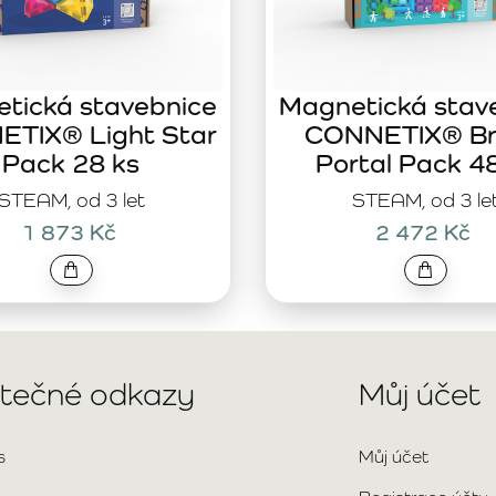
tická stavebnice
Magnetická stav
TIX® Light Star
CONNETIX® Br
Pack 28 ks
Portal Pack 4
STEAM, od 3 let
STEAM, od 3 le
1 873 Kč
2 472 Kč
itečné odkazy
Můj účet
s
Můj účet