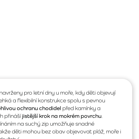
navrženy pro letní dny u moře, kdy děti objevují
hká a flexibilní konstrukce spolu s pevnou
hlivou ochranu chodidel
před kamínky a
h přináší
jistější krok na mokrém povrchu
.
pínáním na suchý zip umožňuje snadné
akže děti mohou bez obav objevovat pláž, moře i