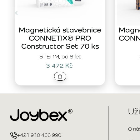
Magnetická stavebnice
Magne
CONNETIX® PRO
CONNE
Constructor Set 70 ks
STEAM, od 8 let
3 472 Kč
Už
O ná
+421 910 466 990