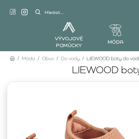
Hledat...
VÝVOJOVÉ
MÓDA
POMŮCKY
home
Móda
Obuv
Do vody
LIEWOOD boty do vody 
LIEWOOD boty 