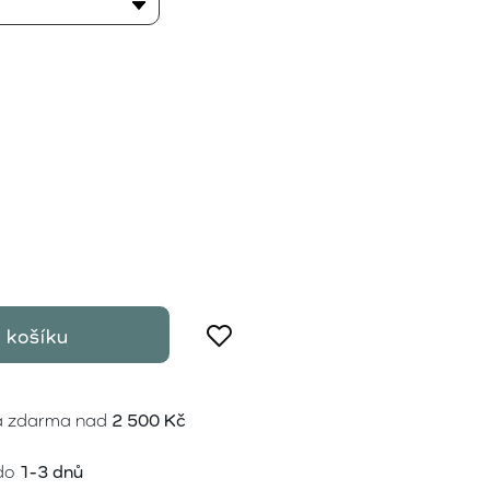
 košíku
a zdarma nad
2 500 Kč
do
1-3 dnů