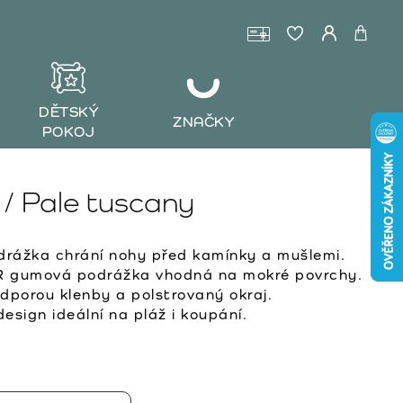
DĚTSKÝ
ZNAČKY
POKOJ
/ Pale tuscany
rážka chrání nohy před kamínky a mušlemi.
R gumová podrážka vhodná na mokré povrchy.
dporou klenby a polstrovaný okraj.
 design ideální na pláž i koupání.