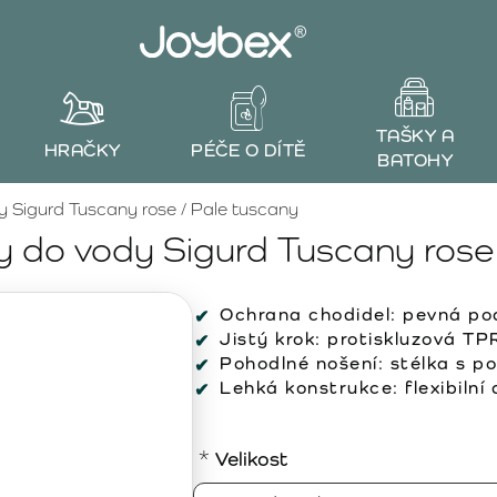
TAŠKY A
HRAČKY
PÉČE O DÍTĚ
BATOHY
Sigurd Tuscany rose / Pale tuscany
do vody Sigurd Tuscany rose 
Ochrana chodidel:
pevná pod
Jistý krok:
protiskluzová TP
Pohodlné nošení:
stélka s po
Lehká konstrukce:
flexibilní
Velikost