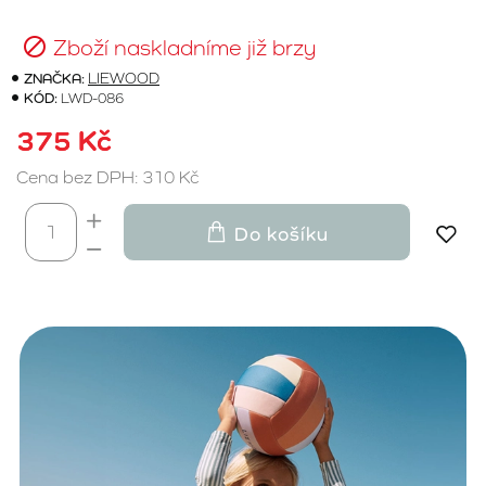
Zboží naskladníme již brzy
ZNAČKA:
LIEWOOD
KÓD:
LWD-086
375 Kč
Cena bez DPH: 310 Kč
Do košíku