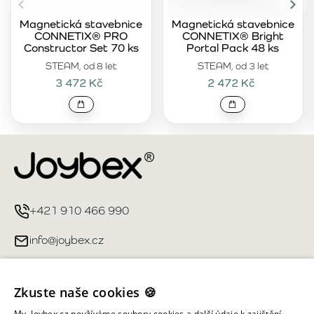
Magnetická stavebnice
Magnetická stavebnice
CONNETIX® PRO
CONNETIX® Bright
Constructor Set 70 ks
Portal Pack 48 ks
STEAM, od 8 let
STEAM, od 3 let
3 472 Kč
2 472 Kč
+421 910 466 990
info@joybex.cz
Užitečné odkazy
Zkuste naše cookies 🍪
Můj účet
My, Joybex.cz používáme soubory cookies a další údaje k zajištění