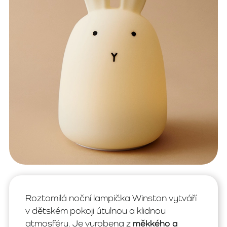
Roztomilá noční lampička Winston vytváří
v dětském pokoji útulnou a klidnou
atmosféru. Je vyrobena z
měkkého a