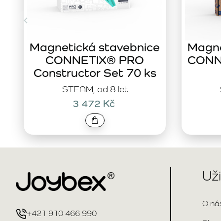
Magnetická stavebnice
Magne
CONNETIX® PRO
CONNE
Constructor Set 70 ks
STEAM, od 8 let
3 472 Kč
Už
O ná
+421 910 466 990