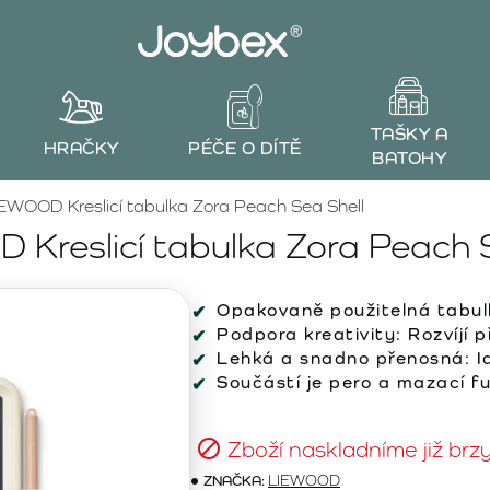
TAŠKY A
HRAČKY
PÉČE O DÍTĚ
BATOHY
EWOOD Kreslicí tabulka Zora Peach Sea Shell
Kreslicí tabulka Zora Peach 
Opakovaně použitelná tabulk
Podpora kreativity: Rozvíjí 
Lehká a snadno přenosná: Id
Součástí je pero a mazací fu
Zboží naskladníme již brz
ZNAČKA:
LIEWOOD