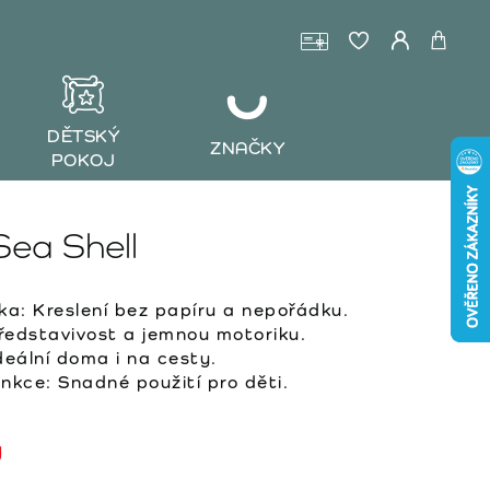
DĚTSKÝ
ZNAČKY
POKOJ
Sea Shell
a: Kreslení bez papíru a nepořádku.
představivost a jemnou motoriku.
eální doma i na cesty.
nkce: Snadné použití pro děti.
y