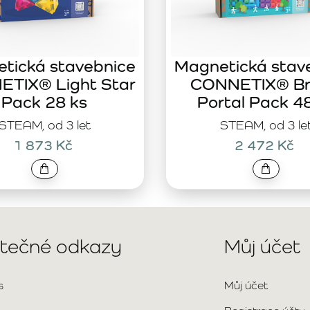
tická stavebnice
Magnetická stav
TIX® Light Star
CONNETIX® Br
Pack 28 ks
Portal Pack 4
STEAM, od 3 let
STEAM, od 3 le
1 873 Kč
2 472 Kč
itečné odkazy
Můj účet
s
Můj účet