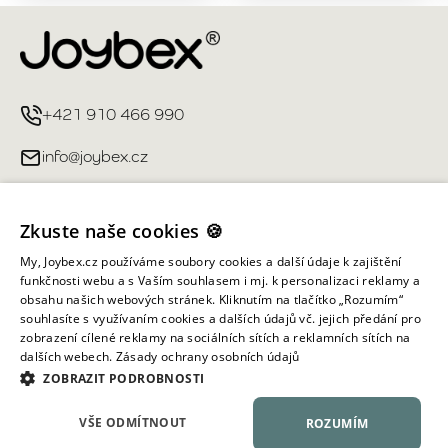
+421 910 466 990
info@joybex.cz
Užitečné odkazy
Zkuste naše cookies 🍪
Můj účet
My, Joybex.cz používáme soubory cookies a další údaje k zajištění
funkčnosti webu a s Vaším souhlasem i mj. k personalizaci reklamy a
obsahu našich webových stránek. Kliknutím na tlačítko „Rozumím“
Informace obchodu
souhlasíte s využívaním cookies a dalších údajů vč. jejich předání pro
zobrazení cílené reklamy na sociálních sítích a reklamních sítích na
dalších webech.
Zásady ochrany osobních údajů
Všechna práva vyhrazena ©
2026
Joybex.cz
ZOBRAZIT PODROBNOSTI
VŠE ODMÍTNOUT
ROZUMÍM