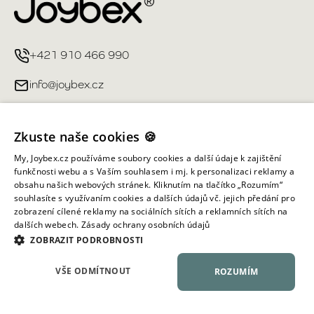
+421 910 466 990
info@joybex.cz
Užitečné odkazy
Zkuste naše cookies 🍪
Můj účet
My, Joybex.cz používáme soubory cookies a další údaje k zajištění
funkčnosti webu a s Vaším souhlasem i mj. k personalizaci reklamy a
obsahu našich webových stránek. Kliknutím na tlačítko „Rozumím“
Informace obchodu
souhlasíte s využívaním cookies a dalších údajů vč. jejich předání pro
zobrazení cílené reklamy na sociálních sítích a reklamních sítích na
dalších webech.
Zásady ochrany osobních údajů
Všechna práva vyhrazena ©
2026
Joybex.cz
ZOBRAZIT PODROBNOSTI
VŠE ODMÍTNOUT
ROZUMÍM