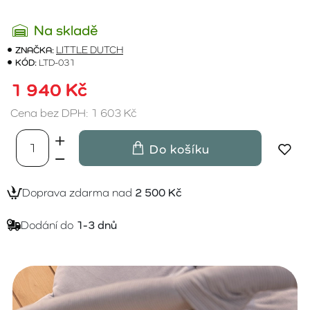
Na skladě
ZNAČKA:
LITTLE DUTCH
KÓD:
LTD-031
1 940 Kč
Cena bez DPH: 1 603 Kč
Do košíku
Doprava zdarma nad
2 500 Kč
Dodání do
1-3 dnů