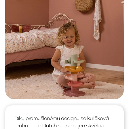
Díky promyšlenému designu se kuličková
dráha Little Dutch stane nejen skvělou