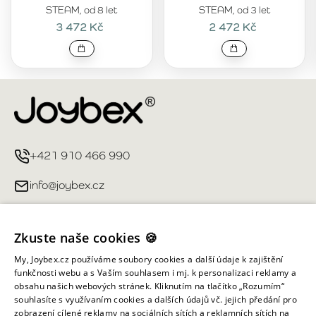
STEAM, od 8 let
STEAM, od 3 let
3 472 Kč
2 472 Kč
+421 910 466 990
info@joybex.cz
Užitečné odkazy
Zkuste naše cookies 🍪
Můj účet
My, Joybex.cz používáme soubory cookies a další údaje k zajištění
funkčnosti webu a s Vaším souhlasem i mj. k personalizaci reklamy a
obsahu našich webových stránek. Kliknutím na tlačítko „Rozumím“
Informace obchodu
souhlasíte s využívaním cookies a dalších údajů vč. jejich předání pro
zobrazení cílené reklamy na sociálních sítích a reklamních sítích na