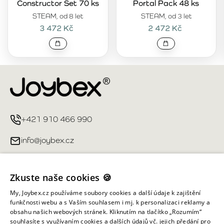
Constructor Set 70 ks
Portal Pack 48 ks
STEAM, od 8 let
STEAM, od 3 let
3 472 Kč
2 472 Kč
+421 910 466 990
info@joybex.cz
Užitečné odkazy
Zkuste naše cookies 🍪
Můj účet
My, Joybex.cz používáme soubory cookies a další údaje k zajištění
funkčnosti webu a s Vaším souhlasem i mj. k personalizaci reklamy a
obsahu našich webových stránek. Kliknutím na tlačítko „Rozumím“
Informace obchodu
souhlasíte s využívaním cookies a dalších údajů vč. jejich předání pro