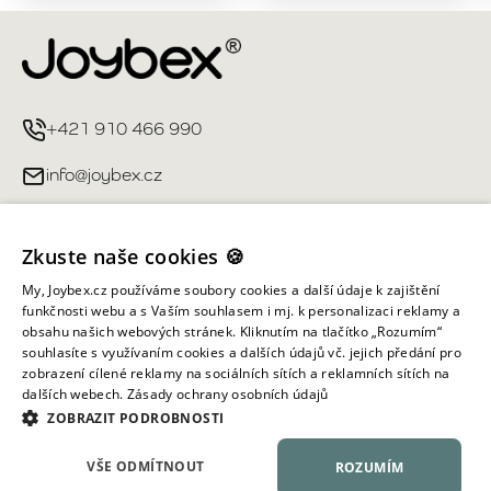
+421 910 466 990
info@joybex.cz
Užitečné odkazy
Zkuste naše cookies 🍪
Můj účet
My, Joybex.cz používáme soubory cookies a další údaje k zajištění
funkčnosti webu a s Vaším souhlasem i mj. k personalizaci reklamy a
obsahu našich webových stránek. Kliknutím na tlačítko „Rozumím“
Informace obchodu
souhlasíte s využívaním cookies a dalších údajů vč. jejich předání pro
zobrazení cílené reklamy na sociálních sítích a reklamních sítích na
dalších webech.
Zásady ochrany osobních údajů
Všechna práva vyhrazena ©
2026
Joybex.cz
ZOBRAZIT PODROBNOSTI
VŠE ODMÍTNOUT
ROZUMÍM