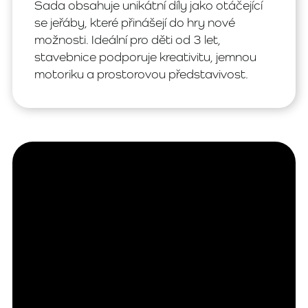
Sada obsahuje unikátní díly jako otáčející
se jeřáby, které přinášejí do hry nové
možnosti. Ideální pro děti od 3 let,
stavebnice podporuje kreativitu, jemnou
motoriku a prostorovou představivost.