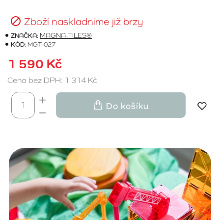
Zboží naskladníme již brzy
ZNAČKA:
MAGNA-TILES®
KÓD:
MGT-027
1 590 Kč
Cena bez DPH: 1 314 Kč
Do košíku