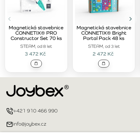
Magnetická stavebnice
Magnetická stavebnice
CONNETIX® PRO
CONNETIX® Bright
Constructor Set 70 ks
Portal Pack 48 ks
STEAM, od 8 let
STEAM, od 3 let
3 472 Kč
2 472 Kč
+421 910 466 990
info@joybex.cz
Užitečné odkazy