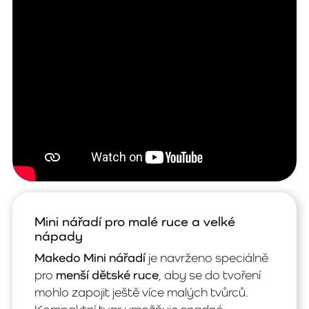
Mini nářadí pro malé ruce a velké
nápady
Makedo Mini nářadí
je navrženo speciálně
pro
menší dětské ruce
, aby se do tvoření
mohlo zapojit ještě více malých tvůrců.