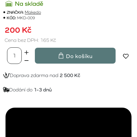
Na skladě
ZNAČKA:
Makedo
KÓD:
MKD-009
200 Kč
Cena bez DPH: 165 Kč
Do košíku
Doprava zdarma nad
2 500 Kč
Dodání do
1-3 dnů