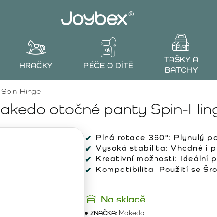
TAŠKY A
HRAČKY
PÉČE O DÍTĚ
BATOHY
 Spin-Hinge
akedo otočné panty Spin-Hin
Plná rotace 360°:
Plynulý poh
Vysoká stabilita:
Vhodné i pr
Kreativní možnosti:
Ideální p
Kompatibilita:
Použití se Šr
Na skladě
ZNAČKA:
Makedo