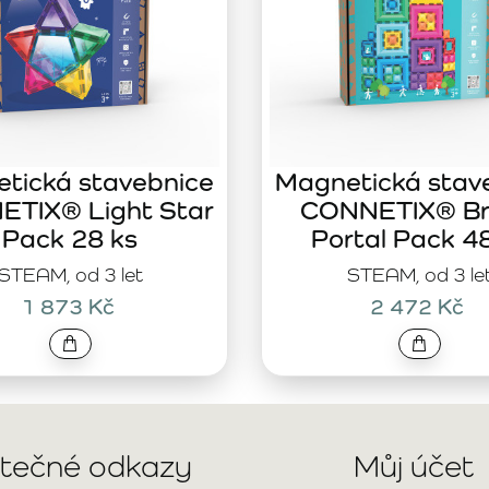
tická stavebnice
Magnetická stav
TIX® Light Star
CONNETIX® Br
Pack 28 ks
Portal Pack 4
STEAM, od 3 let
STEAM, od 3 le
1 873 Kč
2 472 Kč
itečné odkazy
Můj účet