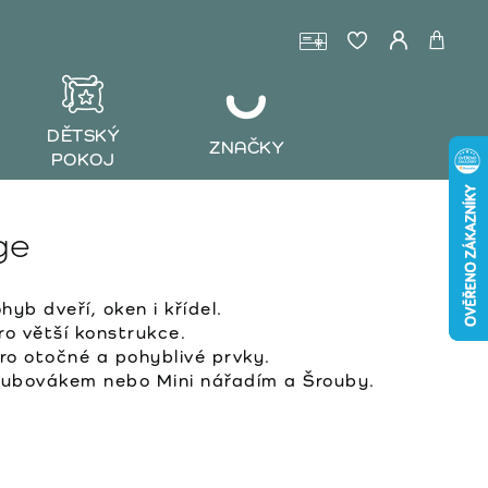
DĚTSKÝ
ZNAČKY
POKOJ
ge
yb dveří, oken i křídel.
o větší konstrukce.
ro otočné a pohyblivé prvky.
oubovákem nebo Mini nářadím a Šrouby.