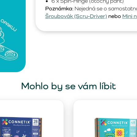
6 x Spin-Hinge (otočný pant)
Poznámka:
Nejedná se o samostatnou
Šroubovák (Scru-Driver)
nebo
Mini n
Mohlo by se vám líbit