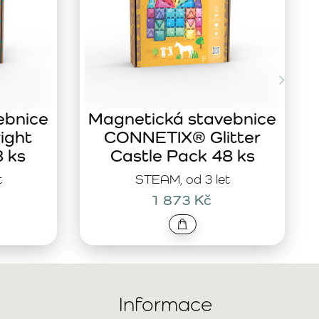
ebnice
Magnetická stavebnice
ight
CONNETIX® Glitter
8 ks
Castle Pack 48 ks
t
STEAM, od 3 let
1 873 Kč
Informace