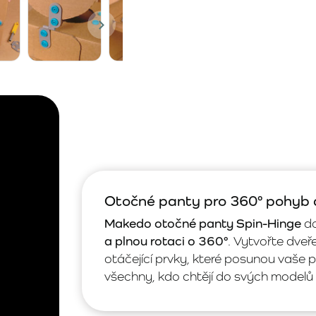
Otočné panty pro 360° pohyb a
Makedo otočné panty Spin-Hinge
do
a plnou rotaci o 360°
. Vytvořte dveř
otáčející prvky, které posunou vaše p
všechny, kdo chtějí do svých modelů 