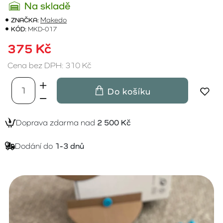
Na skladě
ZNAČKA:
Makedo
KÓD:
MKD-017
375 Kč
Cena bez DPH: 310 Kč
Do košíku
Doprava zdarma nad
2 500 Kč
Dodání do
1-3 dnů