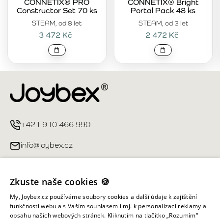
CONNETIX® PRO
CONNETIX® Bright
Constructor Set 70 ks
Portal Pack 48 ks
STEAM, od 8 let
STEAM, od 3 let
3 472 Kč
2 472 Kč
+421 910 466 990
info@joybex.cz
Užitečné odkazy
Zkuste naše cookies 🍪
Můj účet
My, Joybex.cz používáme soubory cookies a další údaje k zajištění
funkčnosti webu a s Vaším souhlasem i mj. k personalizaci reklamy a
obsahu našich webových stránek. Kliknutím na tlačítko „Rozumím“
Informace obchodu