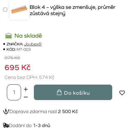
Blok 4 – výška se zmenšuje, průměr
zůstává stejný
Na skladě
ZNAČKA:
Joybex®
KÓD:
MT-003
975 Kč
695 Kč
Cena bez DPH: 574 Kč
Do košíku
Doprava zdarma nad
2 500 Kč
Dodání do
1-3 dnů