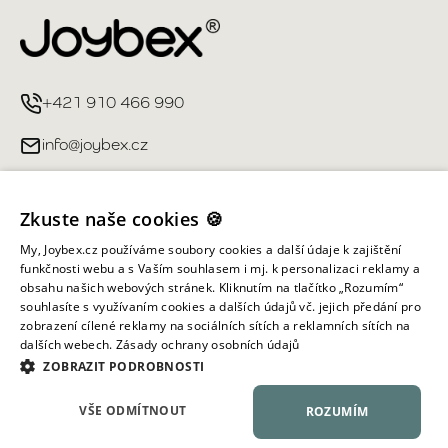
+421 910 466 990
info@joybex.cz
Užitečné odkazy
Zkuste naše cookies 🍪
Můj účet
My, Joybex.cz používáme soubory cookies a další údaje k zajištění
funkčnosti webu a s Vaším souhlasem i mj. k personalizaci reklamy a
obsahu našich webových stránek. Kliknutím na tlačítko „Rozumím“
Informace obchodu
souhlasíte s využívaním cookies a dalších údajů vč. jejich předání pro
zobrazení cílené reklamy na sociálních sítích a reklamních sítích na
dalších webech.
Zásady ochrany osobních údajů
Všechna práva vyhrazena ©
2026
Joybex.cz
ZOBRAZIT PODROBNOSTI
VŠE ODMÍTNOUT
ROZUMÍM