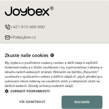
+421 910 466 990
info@joybex.cz
Užitečné odkazy
Zkuste naše cookies 🍪
Můj účet
My, Joybex.cz používáme soubory cookies a další údaje k zajištění
funkčnosti webu a s Vaším souhlasem i mj. k personalizaci reklamy a
obsahu našich webových stránek. Kliknutím na tlačítko „Rozumím“
Informace obchodu
souhlasíte s využívaním cookies a dalších údajů vč. jejich předání pro
zobrazení cílené reklamy na sociálních sítích a reklamních sítích na
dalších webech.
Zásady ochrany osobních údajů
Všechna práva vyhrazena ©
2026
Joybex.cz
ZOBRAZIT PODROBNOSTI
VŠE ODMÍTNOUT
ROZUMÍM