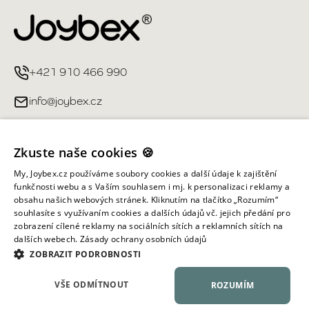
+421 910 466 990
info@joybex.cz
Užitečné odkazy
Zkuste naše cookies 🍪
Můj účet
My, Joybex.cz používáme soubory cookies a další údaje k zajištění
funkčnosti webu a s Vaším souhlasem i mj. k personalizaci reklamy a
obsahu našich webových stránek. Kliknutím na tlačítko „Rozumím“
Informace obchodu
souhlasíte s využívaním cookies a dalších údajů vč. jejich předání pro
zobrazení cílené reklamy na sociálních sítích a reklamních sítích na
dalších webech.
Zásady ochrany osobních údajů
Všechna práva vyhrazena ©
2026
Joybex.cz
ZOBRAZIT PODROBNOSTI
VŠE ODMÍTNOUT
ROZUMÍM