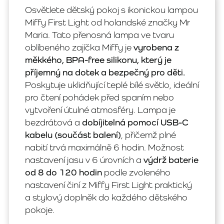
Osvětlete dětský pokoj s ikonickou lampou
Miffy First Light od holandské značky Mr
Maria. Tato přenosná lampa ve tvaru
oblíbeného zajíčka Miffy je
vyrobena z
měkkého, BPA-free silikonu, který je
příjemný na dotek a bezpečný pro děti.
Poskytuje uklidňující teplé bílé světlo, ideální
pro čtení pohádek před spaním nebo
vytvoření útulné atmosféry. Lampa je
bezdrátová a
dobíjitelná pomocí USB-C
kabelu (součást balení)
, přičemž plné
nabití trvá maximálně 6 hodin. Možnost
nastavení jasu v 6 úrovních a
výdrž baterie
od 8 do 120 hodin
podle zvoleného
nastavení činí z Miffy First Light praktický
a stylový doplněk do každého dětského
pokoje.