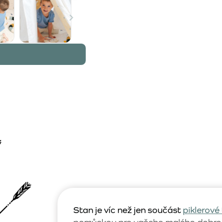
Stan je víc než jen součást
piklerové 