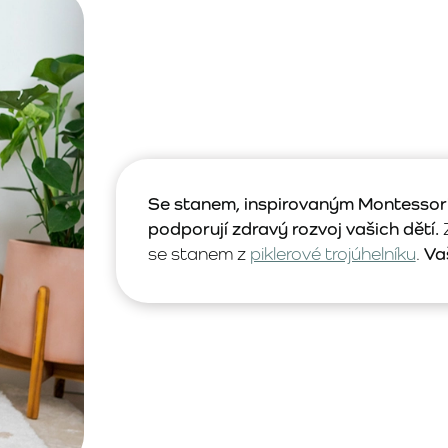
Se stanem, inspirovaným Montessori f
podporují zdravý rozvoj vašich dětí.
Z
se stanem z
piklerové trojúhelníku
.
Va