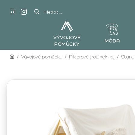
Hledat...
VÝVOJOVÉ
MÓDA
POMŮCKY
home
Vývojové pomůcky
Piklerové trojúhelníky
Stany