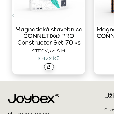
Magnetická stavebnice
Magne
CONNETIX® PRO
CONNE
Constructor Set 70 ks
STEAM, od 8 let
3 472 Kč
Už
O ná