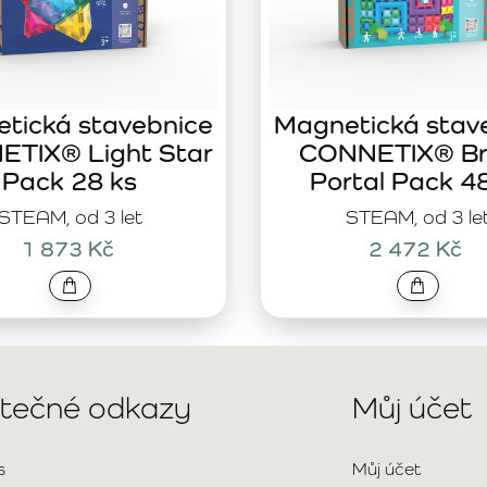
tická stavebnice
Magnetická stav
TIX® Light Star
CONNETIX® Br
Pack 28 ks
Portal Pack 4
STEAM, od 3 let
STEAM, od 3 le
1 873 Kč
2 472 Kč
itečné odkazy
Můj účet
s
Můj účet