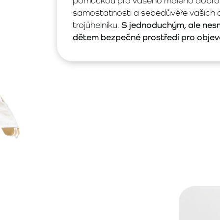
pomůckou pro vašeho malého dobrodru
samostatnosti a sebedůvěře vašich dět
trojúhelníku.
S jednoduchým, ale nesm
dětem bezpečné prostředí pro objevo