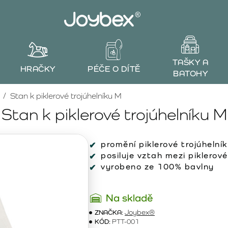
TAŠKY A
HRAČKY
PÉČE O DÍTĚ
BATOHY
Stan k piklerové trojúhelníku M
Stan k piklerové trojúhelníku M
promění piklerové trojúhelní
posiluje vztah mezi piklerov
vyrobeno ze 100% bavlny
Na skladě
ZNAČKA:
Joybex®
KÓD:
PTT-001