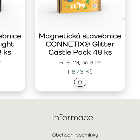
ebnice
Magnetická stavebnice
ight
CONNETIX® Glitter
8 ks
Castle Pack 48 ks
t
STEAM, od 3 let
1 873 Kč
Informace
Obchodní podmínky