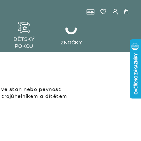
DĚTSKÝ
ZNAČKY
POKOJ
k ve stan nebo pevnost
é trojúhelníkem a dítětem.