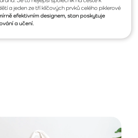
ha. Je to nejlepší společník na cestě k
í a jeden ze tří klíčových prvků celého piklerové
írně efektivním designem, stan poskytuje
vání a učení.