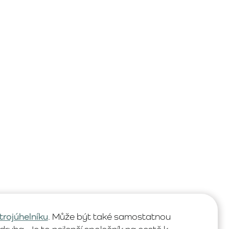
trojúhelníku
. Může být také samostatnou