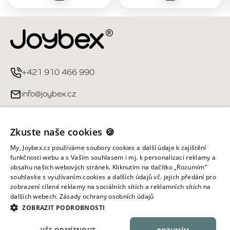
+421 910 466 990
info@joybex.cz
Užitečné odkazy
Zkuste naše cookies 🍪
Můj účet
My, Joybex.cz používáme soubory cookies a další údaje k zajištění
funkčnosti webu a s Vaším souhlasem i mj. k personalizaci reklamy a
obsahu našich webových stránek. Kliknutím na tlačítko „Rozumím“
Informace obchodu
souhlasíte s využívaním cookies a dalších údajů vč. jejich předání pro
zobrazení cílené reklamy na sociálních sítích a reklamních sítích na
dalších webech.
Zásady ochrany osobních údajů
Všechna práva vyhrazena ©
2026
Joybex.cz
ZOBRAZIT PODROBNOSTI