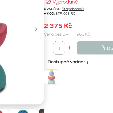
Vyprodané
ZNAČKA:
Stapelstein®
KÓD:
STP-008-RC
2 375 Kč
Cena bez DPH: 1 963 Kč
Do
Dostupné varianty