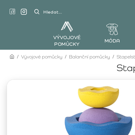
Hledat...
VÝVOJOVÉ
MÓDA
POMŮCKY
home
Vývojové pomůcky
Balanční pomůcky
Stapelst
Stap