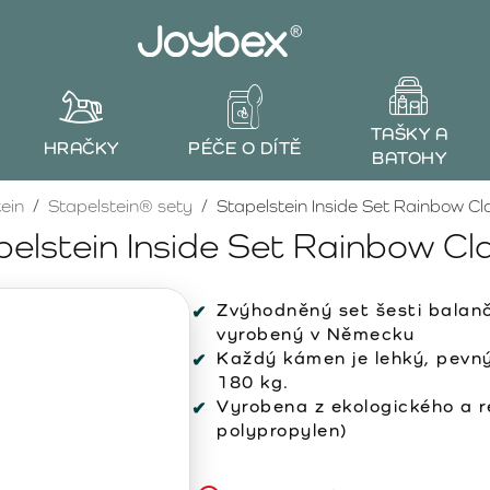
TAŠKY A
HRAČKY
PÉČE O DÍTĚ
BATOHY
ein
Stapelstein® sety
Stapelstein Inside Set Rainbow Cl
elstein Inside Set Rainbow Cl
Zvýhodněný set šesti balan
vyrobený v Německu
Každý kámen je lehký, pevný
180 kg.
Vyrobena z ekologického a 
polypropylen)