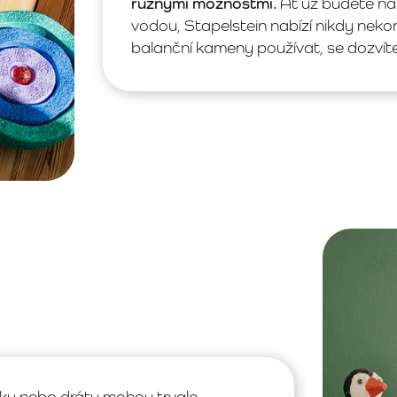
různými možnostmi.
Ať už budete na 
vodou, Stapelstein nabízí nikdy nekon
balanční kameny používat, se dozvít
íky nebo dráty mohou trvale