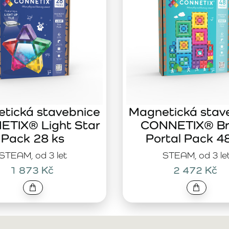
tická stavebnice
Magnetická stav
TIX® Light Star
CONNETIX® Br
Pack 28 ks
Portal Pack 4
STEAM, od 3 let
STEAM, od 3 le
1 873 Kč
2 472 Kč