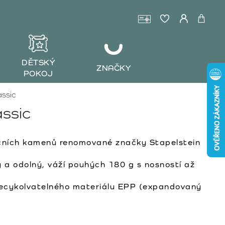
DĚTSKÝ
ZNAČKY
POKOJ
assic
assic
čních kamenů renomované značky Stapelstein
 a odolný, váží pouhých 180 g s nosností až
recykolvatelného materiálu EPP (expandovaný