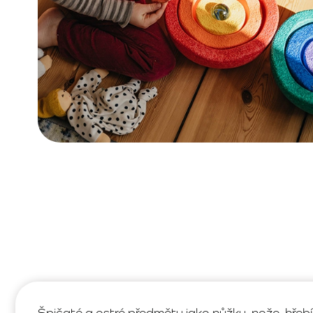
Špičaté a ostré předměty jako nůžky, nože, hřeb