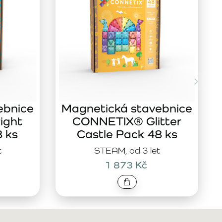
ebnice
Magnetická stavebnice
ight
CONNETIX® Glitter
8 ks
Castle Pack 48 ks
t
STEAM, od 3 let
1 873 Kč