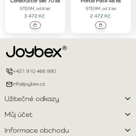
Constructor Set 70 ks
Portal Pack 48 ks
STEAM, od 8 let
STEAM, od 3 let
3 472 Kč
2 472 Kč
+421 910 466 990
info@joybex.cz
Užitečné odkazy
Můj účet
Informace obchodu