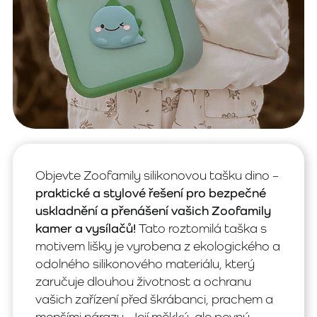
Objevte Zoofamily silikonovou tašku dino –
praktické a stylové řešení pro bezpečné
uskladnění a přenášení vašich Zoofamily
kamer a vysílačů!
Tato roztomilá taška s
motivem lišky je vyrobena z ekologického a
odolného silikonového materiálu, který
zaručuje dlouhou životnost a ochranu
vašich zařízení před škrábanci, prachem a
menšími nárazy. Její měkký, ale pevný