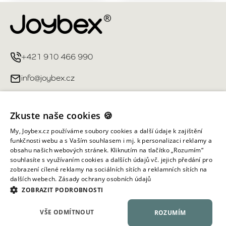
+421 910 466 990
info@joybex.cz
Užitečné odkazy
Zkuste naše cookies 🍪
Můj účet
My, Joybex.cz používáme soubory cookies a další údaje k zajištění
funkčnosti webu a s Vaším souhlasem i mj. k personalizaci reklamy a
obsahu našich webových stránek. Kliknutím na tlačítko „Rozumím“
Informace obchodu
souhlasíte s využívaním cookies a dalších údajů vč. jejich předání pro
zobrazení cílené reklamy na sociálních sítích a reklamních sítích na
dalších webech.
Zásady ochrany osobních údajů
Všechna práva vyhrazena ©
2026
Joybex.cz
ZOBRAZIT PODROBNOSTI
VŠE ODMÍTNOUT
ROZUMÍM