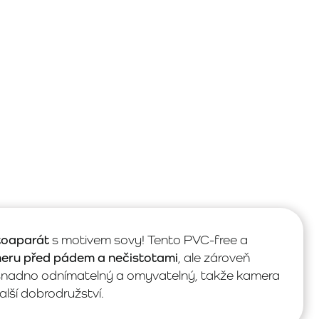
otoaparát
s motivem sovy! Tento PVC-free a
meru před pádem a nečistotami
, ale zároveň
je snadno odnímatelný a omyvatelný, takže kamera
lší dobrodružství.