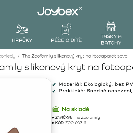
TAŠKY A
HRAČKY
PÉČE O DÍTĚ
BATOHY
kohledy
The Zoofamily silikonový kryt na fotoaparát sova
mily silikonový kryt na fotoa
Materiál:
Ekologický, bez PV
Praktické:
Snadné nasazení,
Na skladě
ZNAČKA:
The Zoofamily
KÓD:
ZOO-007-6