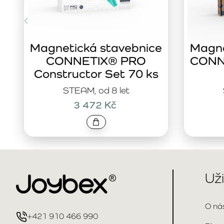
Magnetická stavebnice
Magne
CONNETIX® PRO
CONNE
Constructor Set 70 ks
STEAM, od 8 let
3 472 Kč
Už
O ná
+421 910 466 990