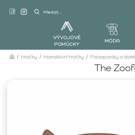
Hledat...
VÝVOJOVÉ
MÓDA
POMŮCKY
home
Hračky
Interaktivní hračky
Fotoaparáty a dale
The Zoofa