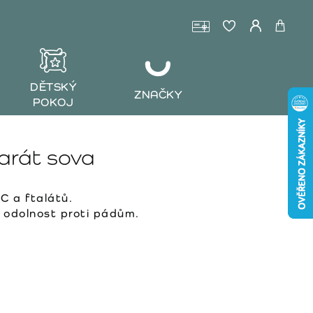
DĚTSKÝ
ZNAČKY
POKOJ
parát sova
C a ftalátů.
 odolnost proti pádům.