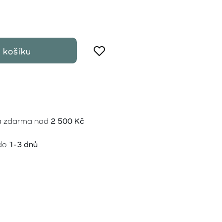
 košíku
a zdarma nad
2 500 Kč
do
1-3 dnů