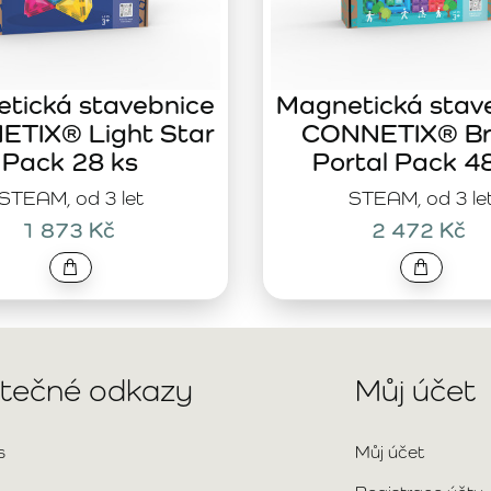
tická stavebnice
Magnetická stav
TIX® Light Star
CONNETIX® Br
Pack 28 ks
Portal Pack 4
STEAM, od 3 let
STEAM, od 3 le
1 873 Kč
2 472 Kč
itečné odkazy
Můj účet
s
Můj účet