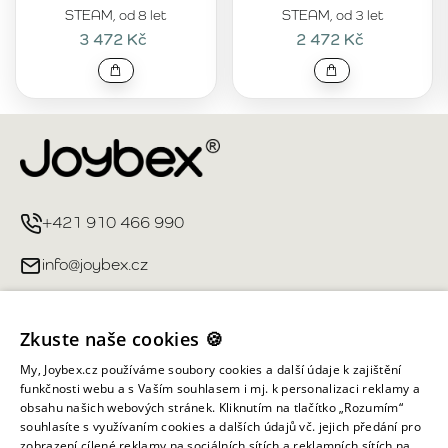
STEAM, od 8 let
STEAM, od 3 let
3 472 Kč
2 472 Kč
+421 910 466 990
info@joybex.cz
Užitečné odkazy
Zkuste naše cookies 🍪
Můj účet
My, Joybex.cz používáme soubory cookies a další údaje k zajištění
funkčnosti webu a s Vaším souhlasem i mj. k personalizaci reklamy a
obsahu našich webových stránek. Kliknutím na tlačítko „Rozumím“
Informace obchodu
souhlasíte s využívaním cookies a dalších údajů vč. jejich předání pro
zobrazení cílené reklamy na sociálních sítích a reklamních sítích na