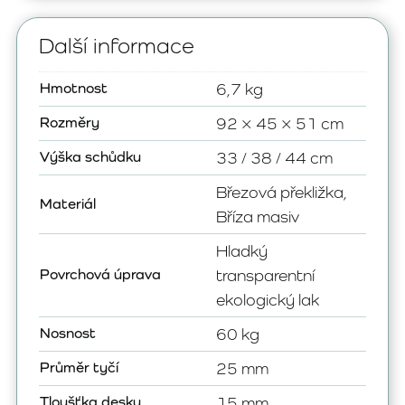
Další informace
Hmotnost
6,7 kg
Rozměry
92 × 45 × 51 cm
Výška schůdku
33 / 38 / 44 cm
Březová překližka,
Materiál
Bříza masiv
Hladký
Povrchová úprava
transparentní
ekologický lak
Nosnost
60 kg
Průměr tyčí
25 mm
Tloušťka desky
15 mm