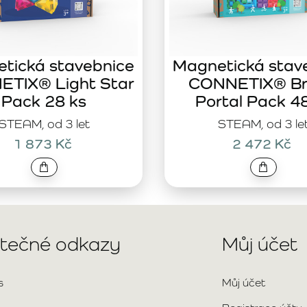
tická stavebnice
Magnetická stav
TIX® Light Star
CONNETIX® Br
Pack 28 ks
Portal Pack 4
STEAM, od 3 let
STEAM, od 3 le
1 873 Kč
2 472 Kč
itečné odkazy
Můj účet
s
Můj účet