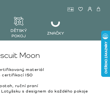
DĚTSKÝ
ZNAČKY
POKOJ
iscuit Moon
tifikovaný materiál
certifikací ISO
otah, ruční praní
 Lotyšsku s designem do každého pokoje