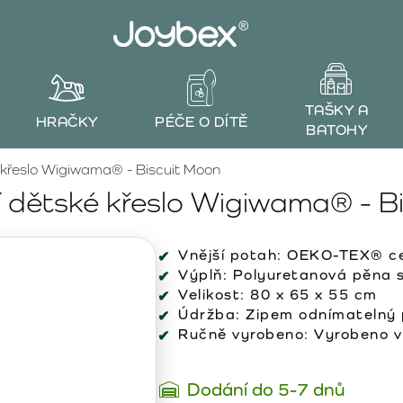
TAŠKY A
HRAČKY
PÉČE O DÍTĚ
BATOHY
 křeslo Wigiwama® - Biscuit Moon
 dětské křeslo Wigiwama® - B
Vnější potah:
OEKO-TEX® cer
Výplň:
Polyuretanová pěna s 
Velikost:
80 x 65 x 55 cm
Údržba:
Zipem odnímatelný p
Ručně vyrobeno:
Vyrobeno v
Dodání do 5-7 dnů