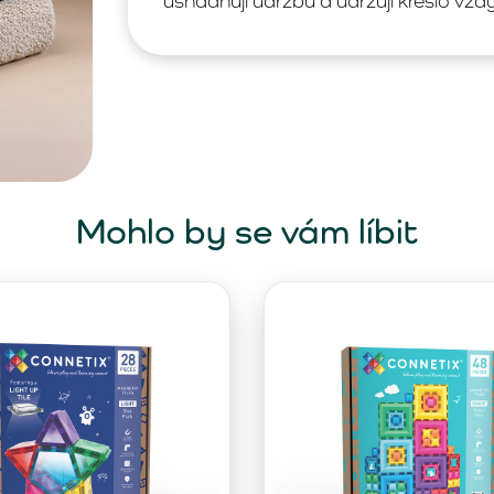
usnadňují údržbu a udržují křeslo vždy
Mohlo by se vám líbit