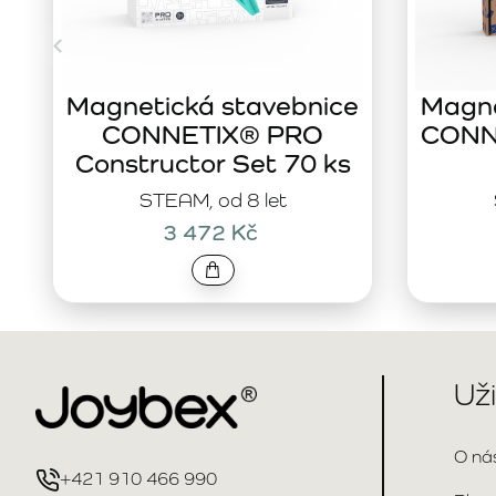
Magnetická stavebnice
Magne
CONNETIX® PRO
CONNE
Constructor Set 70 ks
STEAM, od 8 let
3 472 Kč
Už
O ná
+421 910 466 990