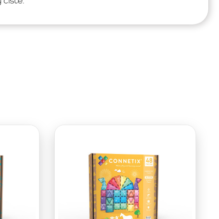
 čisté.