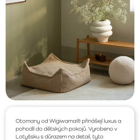
Otomany od Wigiwama® přinášejí luxus a
pohodlí do dětských pokojů. Vyrobeno v
Lotyšsku s důrazem na detail, tyto