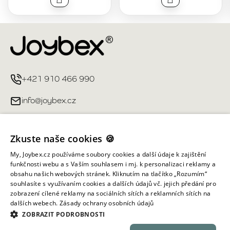
+421 910 466 990
info@joybex.cz
Užitečné odkazy
Zkuste naše cookies 🍪
Můj účet
My, Joybex.cz používáme soubory cookies a další údaje k zajištění
funkčnosti webu a s Vaším souhlasem i mj. k personalizaci reklamy a
obsahu našich webových stránek. Kliknutím na tlačítko „Rozumím“
Informace obchodu
souhlasíte s využívaním cookies a dalších údajů vč. jejich předání pro
zobrazení cílené reklamy na sociálních sítích a reklamních sítích na
dalších webech.
Zásady ochrany osobních údajů
Všechna práva vyhrazena ©
2026
Joybex.cz
ZOBRAZIT PODROBNOSTI