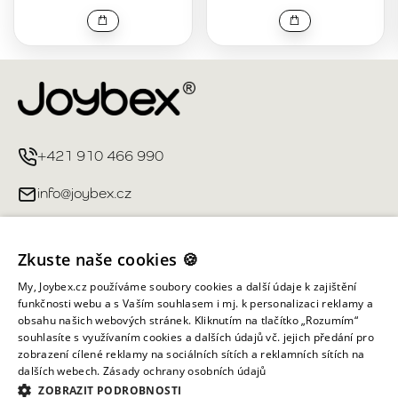
+421 910 466 990
info@joybex.cz
Užitečné odkazy
Zkuste naše cookies 🍪
Můj účet
My, Joybex.cz používáme soubory cookies a další údaje k zajištění
funkčnosti webu a s Vaším souhlasem i mj. k personalizaci reklamy a
obsahu našich webových stránek. Kliknutím na tlačítko „Rozumím“
Informace obchodu
souhlasíte s využívaním cookies a dalších údajů vč. jejich předání pro
zobrazení cílené reklamy na sociálních sítích a reklamních sítích na
dalších webech.
Zásady ochrany osobních údajů
Všechna práva vyhrazena ©
2026
Joybex.cz
ZOBRAZIT PODROBNOSTI