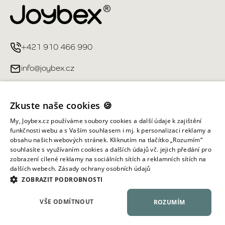
+421 910 466 990
info@joybex.cz
Užitečné odkazy
Zkuste naše cookies 🍪
Můj účet
My, Joybex.cz používáme soubory cookies a další údaje k zajištění
funkčnosti webu a s Vaším souhlasem i mj. k personalizaci reklamy a
obsahu našich webových stránek. Kliknutím na tlačítko „Rozumím“
Informace obchodu
souhlasíte s využívaním cookies a dalších údajů vč. jejich předání pro
zobrazení cílené reklamy na sociálních sítích a reklamních sítích na
dalších webech.
Zásady ochrany osobních údajů
Všechna práva vyhrazena ©
2026
Joybex.cz
ZOBRAZIT PODROBNOSTI
VŠE ODMÍTNOUT
ROZUMÍM