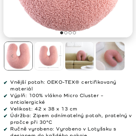
Vnější potah:
OEKO-TEX® certifikovaný
materiál
Výplň:
100% vlákno Micro Cluster –
antialergické
Velikost:
42 x 38 x 13 cm
Údržba:
Zipem odnímatelný potah, pratelný v
pračce při 30°C
Ručně vyrobeno:
Vyrobeno v Lotyšsku s
designem do každého pokoje