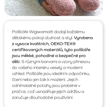
Polštáře Wigiwama® dodají každému
dětskému pokoji útulnost a styl.
Vyrobeno
z vysoce kvalitních, OEKO-TEX®
certifikovaných materiálů, tyto polštáře
jsou měkké, pohodlné a bezpečné pro
děti.
S různými barvami a vzory přinesou
do vašeho interiéru veselý a moderní
vzhled. Polštáře jsou ideální k odpočinku,
čtení nebo jen tak k mazlení. Jejich
odnímatelné potahy jsou pratelné v
pračce, což usnadňuje jejich údržbu a
zaručuje dlouhodobé používání.