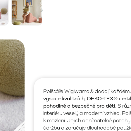
Polštáře Wigiwama® dodají každému 
vysoce kvalitních, OEKO-TEX® certif
pohodlné a bezpečné pro děti.
S růz
interiéru veselý a moderní vzhled. Pol
k mazlení. Jejich odnímatelné potahy 
údržbu a zaručuje dlouhodobé použív