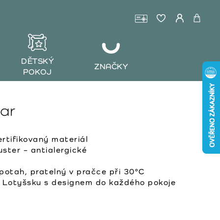
DĚTSKÝ
ZNAČKY
POKOJ
ar
tifikovaný materiál
ster – antialergické
otah, pratelný v pračce při 30°C
 Lotyšsku s designem do každého pokoje