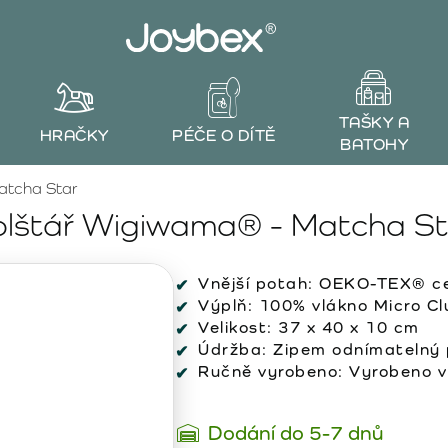
TAŠKY A
HRAČKY
PÉČE O DÍTĚ
BATOHY
atcha Star
olštář Wigiwama® - Matcha St
Vnější potah:
OEKO-TEX® cer
Výplň:
100% vlákno Micro Clu
Velikost:
37 x 40 x 10 cm
Údržba:
Zipem odnímatelný p
Ručně vyrobeno:
Vyrobeno v
Dodání do 5-7 dnů