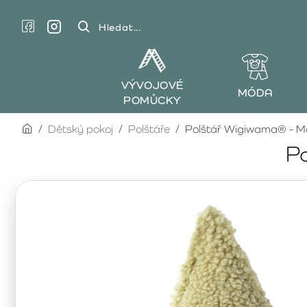
Hledat...
VÝVOJOVÉ
MÓDA
POMŮCKY
home
Dětský pokoj
Polštáře
Polštář Wigiwama® - M
P