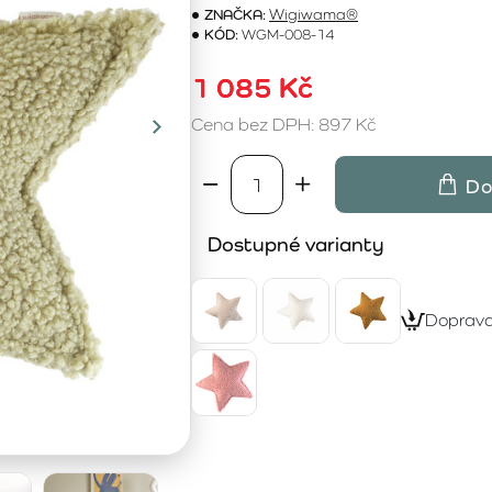
ZNAČKA:
Wigiwama®
KÓD:
WGM-008-14
1 085 Kč
Cena bez DPH: 897 Kč
Do
Dostupné varianty
Doprav