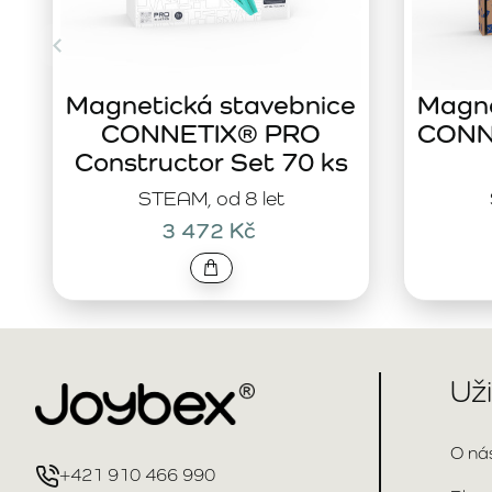
Magnetická stavebnice
Magne
CONNETIX® PRO
CONNE
Constructor Set 70 ks
STEAM, od 8 let
3 472 Kč
Už
O ná
+421 910 466 990